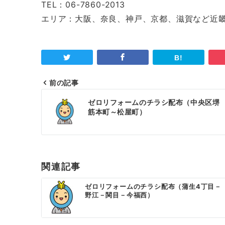
TEL：06-7860-2013
エリア：大阪、奈良、神戸、京都、滋賀など近
前の記事
投
ゼロリフォームのチラシ配布（中央区堺
稿
筋本町～松屋町）
ナ
ビ
ゲ
関連記事
ー
ゼロリフォームのチラシ配布（蒲生4丁目－
野江－関目－今福西）
シ
ョ