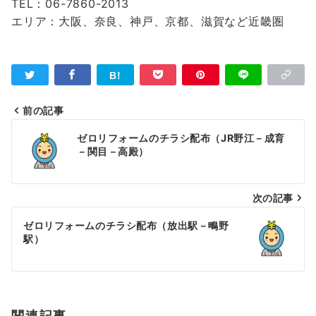
TEL：06-7860-2013
エリア：大阪、奈良、神戸、京都、滋賀など近畿圏
前の記事
投
ゼロリフォームのチラシ配布（JR野江－成育
稿
－関目－高殿）
ナ
次の記事
ビ
ゲ
ゼロリフォームのチラシ配布（放出駅－鴫野
駅）
ー
シ
ョ
関連記事